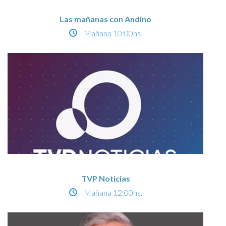
Las mañanas con Andino
Mañana
10:00hs.
TVP Noticias
Mañana
12:00hs.