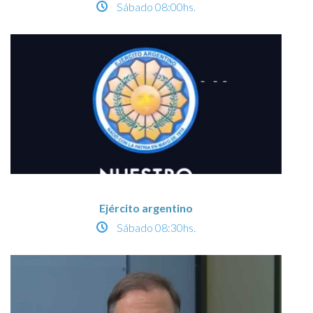
Sábado
08:00hs.
Ejército argentino
Sábado
08:30hs.