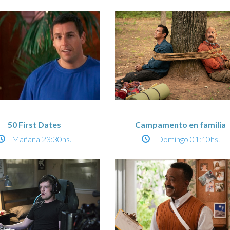
50 First Dates
Campamento en familia
Mañana
23:30hs.
Domingo
01:10hs.