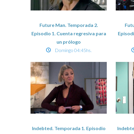
Future Man. Temporada 2.
Fut
Episodio 1. Cuenta regresiva para
Episodi
un prólogo
Domingo
04:45hs.
Indebted. Temporada 1. Episodio
Indebte