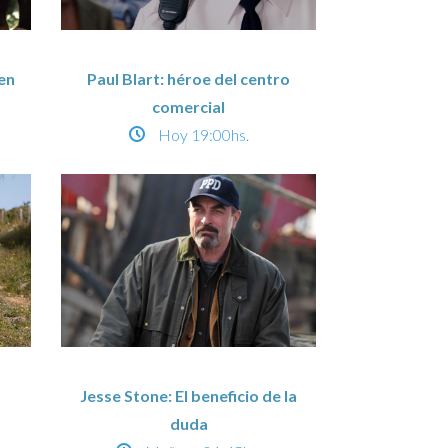
en
Paul Blart: héroe del centro
comercial
Hoy
19:00hs.
Jesse Stone: El beneficio de la
duda