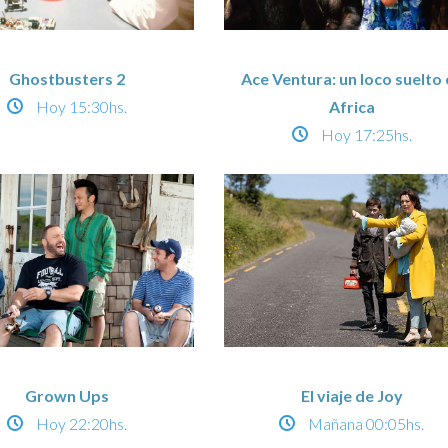
Ghostbusters 2
Ace Ventura: un loco suelto 
Hoy
15:30hs.
Africa
Hoy
17:25hs.
Grown Ups
El viaje de Joy
Hoy
22:20hs.
Mañana
00:05hs.