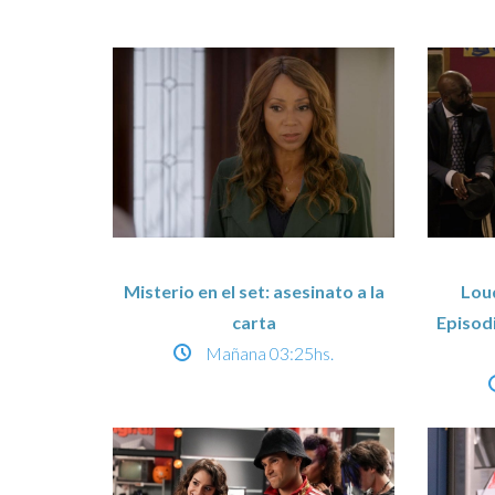
Misterio en el set: asesinato a la
Lou
carta
Episodi
Mañana
03:25hs.