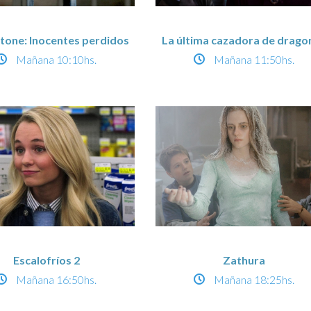
Stone: Inocentes perdidos
La última cazadora de drago
Mañana
10:10hs.
Mañana
11:50hs.
Escalofríos 2
Zathura
Mañana
16:50hs.
Mañana
18:25hs.