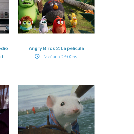
odio
Angry Birds 2: La película
ut
Mañana
08:00hs.