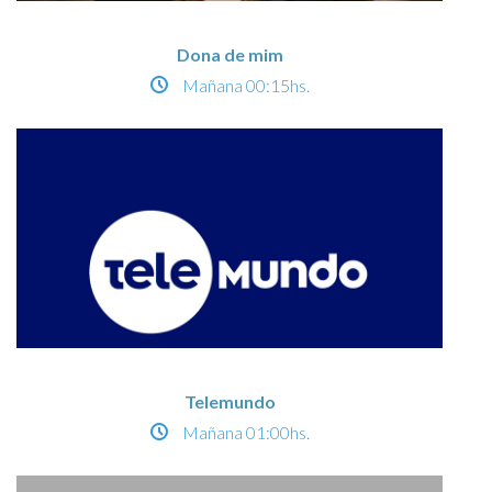
Dona de mim
Mañana
00:15hs.
Telemundo
Mañana
01:00hs.