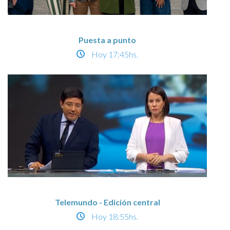
Puesta a punto
Hoy
17:45hs.
Telemundo - Edición central
Hoy
18:55hs.