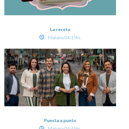
La receta
Mañana
04:15hs.
Puesta a punto
Mañana
04:45hs.