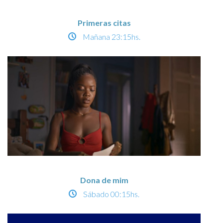
Primeras citas
Mañana
23:15hs.
Dona de mim
Sábado
00:15hs.