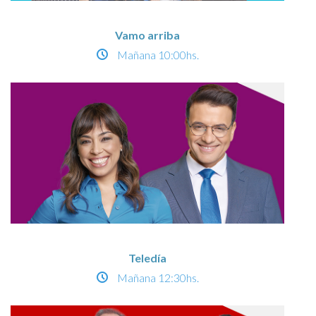
Vamo arriba
Mañana
10:00hs.
Teledía
Mañana
12:30hs.