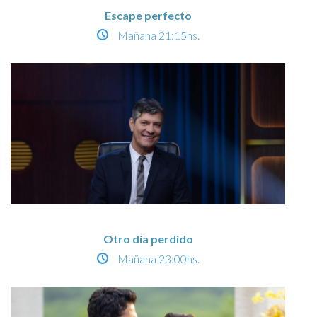
Escape perfecto
Mañana
21:15hs.
Otro día perdido
Mañana
23:00hs.