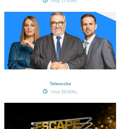
Hoy
17:45hs.
Telenoche
Hoy
18:45hs.