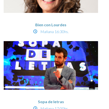
Bien con Lourdes
Mañana
16:30hs.
Sopa de letras
Mañana
17:00hs.