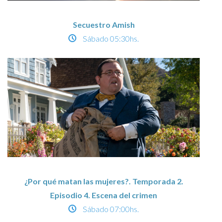
Secuestro Amish
Sábado
05:30hs.
¿Por qué matan las mujeres?. Temporada 2.
Episodio 4. Escena del crimen
Sábado
07:00hs.