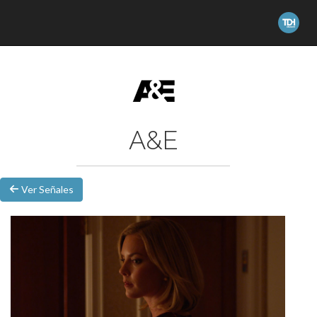
A&E
Ver Señales