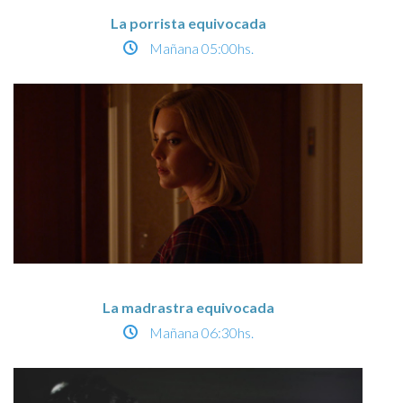
La porrista equivocada
Mañana
05:00hs.
La madrastra equivocada
Mañana
06:30hs.