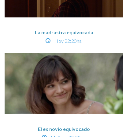
La madrastra equivocada
Hoy
22:20hs.
El ex novio equivocado