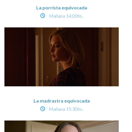
La porrista equivocada
Mañana
14:00hs.
La madrastra equivocada
Mañana
15:30hs.