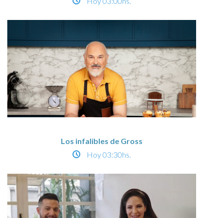
Hoy
03:00hs.
Los infalibles de Gross
Hoy
03:30hs.