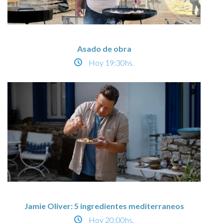
Asado de obra
Hoy
19:30hs.
Jamie Oliver: 5 ingredientes mediterraneos
Hoy
20:00hs.