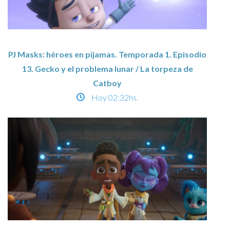
PJ Masks: héroes en pijamas. Temporada 1. Episodio
13. Gecko y el problema lunar / La torpeza de
Catboy
Hoy
02:32hs.