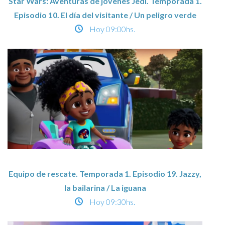
Star Wars: Aventuras de jóvenes Jedi. Temporada 1.
Episodio 10. El día del visitante / Un peligro verde
Hoy
09:00hs.
Equipo de rescate. Temporada 1. Episodio 19. Jazzy,
la bailarina / La iguana
Hoy
09:30hs.