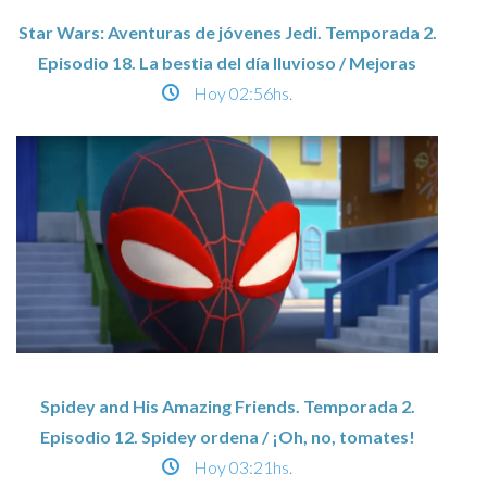
Star Wars: Aventuras de jóvenes Jedi. Temporada 2.
Episodio 18. La bestia del día lluvioso / Mejoras
Hoy
02:56hs.
Spidey and His Amazing Friends. Temporada 2.
Episodio 12. Spidey ordena / ¡Oh, no, tomates!
Hoy
03:21hs.