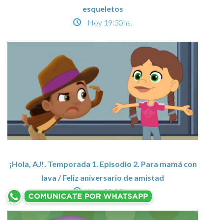
esqueletos
Hoy
19:30hs.
¡Hola, AJ!. Temporada 1. Episodio 2. Para mamá con
lava / Feliz aniversario de amistad
Hoy
20:00hs.