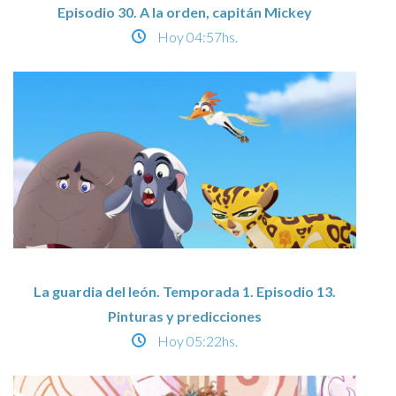
Episodio 30. A la orden, capitán Mickey
Hoy
04:57hs.
La guardia del león. Temporada 1. Episodio 13.
Pinturas y predicciones
Hoy
05:22hs.