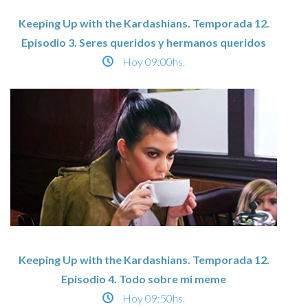
Keeping Up with the Kardashians. Temporada 12.
Episodio 3. Seres queridos y hermanos queridos
Hoy
09:00hs.
Keeping Up with the Kardashians. Temporada 12.
Episodio 4. Todo sobre mi meme
Hoy
09:50hs.