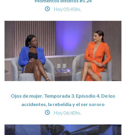
Momentos Inéditos #5.24
Hoy
05:45hs.
Ojos de mujer. Temporada 3. Episodio 4. De los
accidentes, la rebeldía y el ser sororo
Hoy
06:40hs.