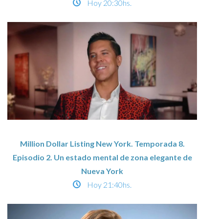
Hoy
20:30hs.
Million Dollar Listing New York. Temporada 8.
Episodio 2. Un estado mental de zona elegante de
Nueva York
Hoy
21:40hs.